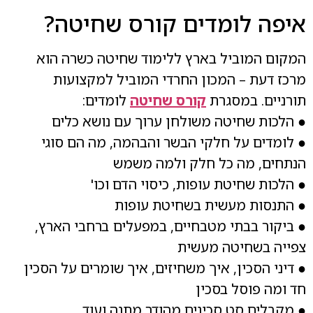
איפה לומדים קורס שחיטה?
המקום המוביל בארץ ללימוד שחיטה כשרה הוא
מרכז דעת – המכון החרדי המוביל למקצועות
תורניים. במסגרת
קורס שחיטה
לומדים:
● הלכות שחיטה משולחן ערוך עם נושא כלים
● לומדים על חלקי הבשר והבהמה, מה הם סוגי
הנתחים, מה כל חלק ולמה משמש
● הלכות שחיטת עופות, כיסוי הדם וכו'
● התנסות מעשית בשחיטת עופות
● ביקור בבתי מטבחיים, במפעלים ברחבי הארץ,
צפייה בשחיטה מעשית
● דיני הסכין, איך משחיזים, איך שומרים על הסכין
חד ומה פוסל בסכין
● מקבלים סט סכינים מהודר מתנה ועוד