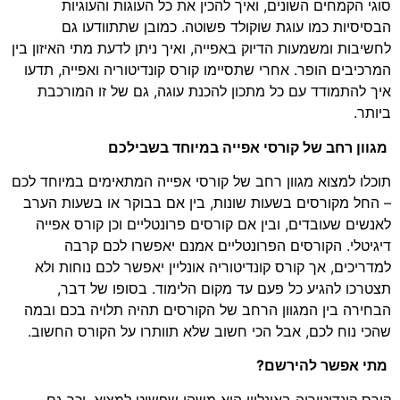
סוגי הקמחים השונים, ואיך להכין את כל העוגות והעוגיות
הבסיסיות כמו עוגת שוקולד פשוטה. כמובן שתתוודעו גם
לחשיבות ומשמעות הדיוק באפייה, ואיך ניתן לדעת מתי האיזון בין
המרכיבים הופר. אחרי שתסיימו קורס קונדיטוריה ואפייה, תדעו
איך להתמודד עם כל מתכון להכנת עוגה, גם של זו המורכבת
ביותר.
מגוון רחב של קורסי אפייה במיוחד בשבילכם
תוכלו למצוא מגוון רחב של קורסי אפייה המתאימים במיוחד לכם
– החל מקורסים בשעות שונות, בין אם בבוקר או בשעות הערב
לאנשים שעובדים, ובין אם קורסים פרונטליים וכן קורס אפייה
דיגיטלי. הקורסים הפרונטליים אמנם יאפשרו לכם קרבה
למדריכים, אך קורס קונדיטוריה אונליין יאפשר לכם נוחות ולא
תצטרכו להגיע כל פעם עד מקום הלימוד. בסופו של דבר,
הבחירה בין המגוון הרחב של הקורסים תהיה תלויה בכם ובמה
שהכי נוח לכם, אבל הכי חשוב שלא תוותרו על הקורס החשוב.
מתי אפשר להירשם?
קורס קונדיטוריה באונליין הוא משהו שפשוט למצוא, וכך גם