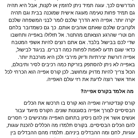
הנדרשים לכך. עוגה תמיד ניתן להזמין או לקנות, אבל היא תהיה
גם תמיד פחות טעימה מעוגה אישית שמוכנה בבית וגם תהיה
יקרה יותר. אפייה היא הדרך שלכם לומר לבני המשפחה שלכם
ולקרובים שלכם שאתם אוהבים אותם. כך גם כשמדובר בלחם
חם וטרי שהרגע הוצאתם מהתנור. אל תזלזלו באפייה ותחשבו
שדי לכם בבישול בלבד. אם אתם רוצים להיות אשפי המטבח
כדאי שגם תדעו לאפות לפחות כמה דברים. בניגוד לבישול,
אפייה דורשת יצירתיות ודיוק מירבי ולכן היא מורכבת יותר.
באפייה לא ניתן להסתפק בזריקת כמה רכיבים לסיר ותיבולם,
הכול צריך להיות מדויק ומחושב. לכן קורס אפייה הוא הכרחי לכל
אחד אשר רוצה לדעת את רזי עולם האפייה.
מה אלמד בקורס אפייה?
קורס קונדיטוריה ואפייה הוא קורס בו תרכשו את הכלים
הבסיסיים לצורך אפייה בסגנונות שונים. הקורס מיועד עבור
אנשים אשר אין להם ניסיון בתחום האפייה ומרגישים כי חסרים
להם הכלים הבסיסיים. בקורס תלמדו מה הכללים להכנת עוגות,
עוגיות, לחם ומה ההבדלים ביניהם. תלמדו מהם ההבדלים בין