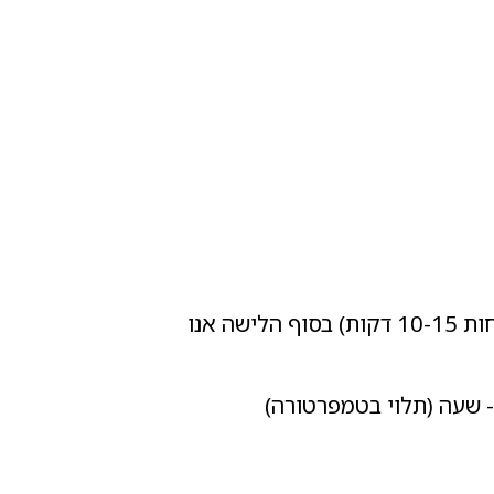
1. מכניסים לקערת המיקסר מים, שמרים, קמח, סוכר ומלח ולשים עד שאין קמח יבש בקערה (לפחות 10-15 דקות) בסוף הלישה אנו